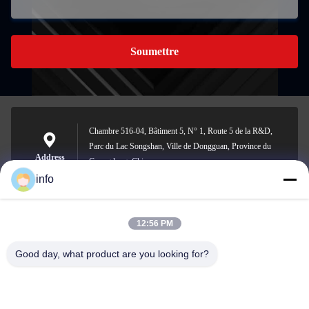
Soumettre
Chambre 516-04, Bâtiment 5, N° 1, Route 5 de la R&D,
Parc du Lac Songshan, Ville de Dongguan, Province du
Address
Guangdong, Chine
info
12:56 PM
info@gdpowerplus.com
E-mail
Good day, what product are you looking for?
0086-13553885280