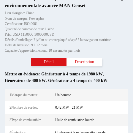
environnementale avancée MAN Genset
Lieu d'origine: Chine
Nom de marque: Powerplus
Certification: ISO 9001
Quantité de commande min: 1 série
Prix: USD 1150000-3000000USD
Détails d'emballage: Plyfilm ou contreplaqué adapté à la navigation maritime
Délai de livraison: 9 à 12 mois
Capacité d'approvisionnement: 10 ensembles par mois
Détail
Description
Mettre en évidence:
Générateur à 4 temps de 1980 kW
,
Générateur de 400 kW
,
Générateur à 4 temps de 400 kW
1Marque du moteur:
Un homme
2Nombre de sorties:
0.42 MW - 21 MW
3Type de combustible:
Huile de combustion lourde
4Émissions:
Conforme à la réglementation locale