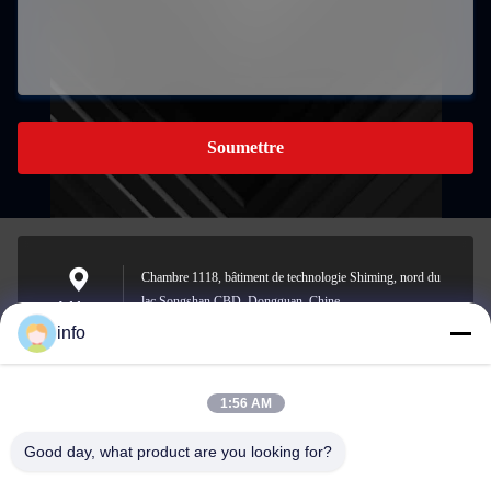
Soumettre
Chambre 1118, bâtiment de technologie Shiming, nord du
lac Songshan CBD, Dongguan, Chine
Address
info
1:56 AM
info@gdpowerplus.com
E-mail
Good day, what product are you looking for?