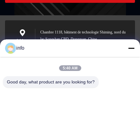
Chambre 1118, bâtiment de technologie Shiming, nord du
lac Songshan CBD, Dongguan, Chine
Address
info
5:40 AM
info@gdpowerplus.com
E-mail
Good day, what product are you looking for?
0086-13553885280
Phone