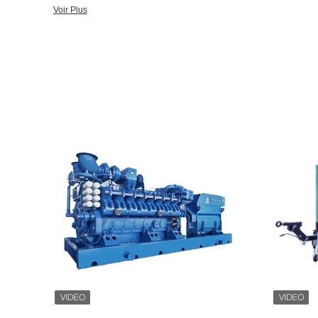
l’ingénierie des groupes électrogènes, maritimes, pétroliers et ga
Voir Plus
centrales électriques. Nos produits servent divers secteurs tels
pétrolifères, les centrales électriques, les navires, les transpor
l'agriculture et bien plus encore. Nous nous concentrons sur la 
fiables et durables pour les centrales électriques, les industries 
d’une vaste expérience dans la conception et la construction de 
des performances de qualité supérieure dans le monde entier. N
des centrales électriques thermiques, de cogénération et à cycle
d'équipements principaux pour les centrales électriques et les p
qualité, à l'innovation et à la satisfaction du client.