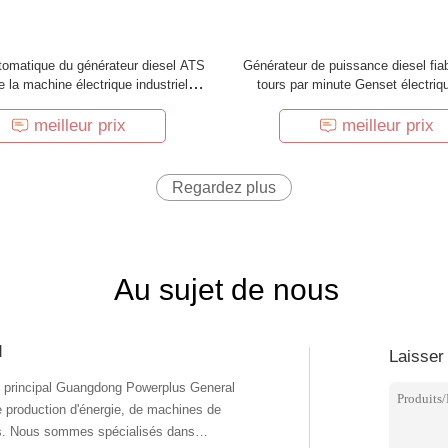
tomatique du générateur diesel ATS
Générateur de puissance diesel fia
e la machine électrique industrielle
tours par minute Genset électriqu
lle Usage du centre de données
phases
hospitalier
meilleur prix
meilleur prix
Regardez plus
Au sujet de nous
d
Laisser
 principal Guangdong Powerplus General
 production d'énergie, de machines de
les. Nous sommes spécialisés dans