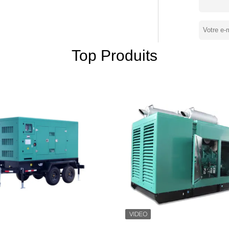
ziers, industriels, de construction et de
 que les usines, les mines, les champs
ts, la construction, les communications,
fourniture d’équipements moteurs sûrs,
marines et pétrolières et gazières. Forts
Top Produits
centrales électriques, nous fournissons
os activités principales comprennent l'EPC
 combiné, ainsi que la fourniture
rojets offshore. Powerplus se consacre à la