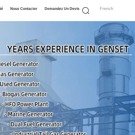
French
té
Nous Contacter
Demandez Un Devis