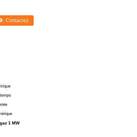
Contactez
ctrique
 temps
nnée
érique
ogaz 1 MW