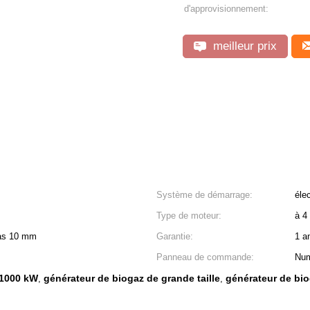
d'approvisionnement:
meilleur prix
Système de démarrage:
éle
Type de moteur:
à 4
pas 10 mm
Garantie:
1 a
Panneau de commande:
Num
 1000 kW
générateur de biogaz de grande taille
générateur de bi
,
,