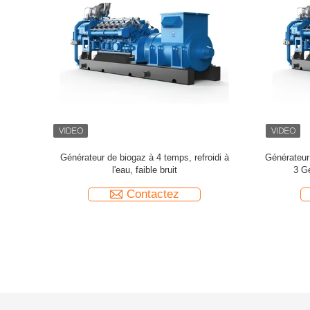
oteur à
Générateur d'électricité au biogaz en ligne de
Générateu
 de biogaz
100 kW
Hz/
Contactez