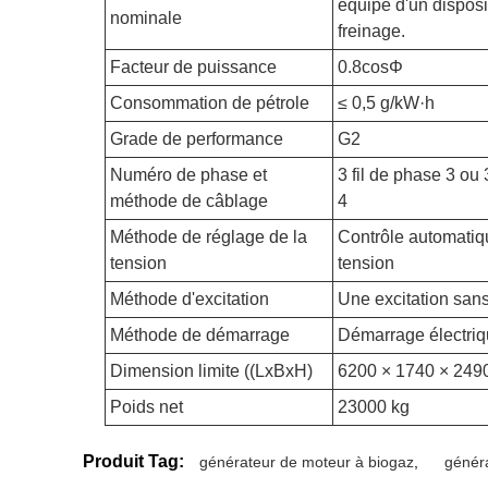
équipé d'un disposit
nominale
freinage.
Facteur de puissance
0.8cosΦ
Consommation de pétrole
≤ 0,5 g/kW·h
Grade de performance
G2
Numéro de phase et
3 fil de phase 3 ou 
méthode de câblage
4
Méthode de réglage de la
Contrôle automatiq
tension
tension
Méthode d'excitation
Une excitation san
Méthode de démarrage
Démarrage électri
Dimension limite ((LxBxH)
6200 × 1740 × 24
Poids net
23000 kg
Produit Tag:
générateur de moteur à biogaz
,
génér