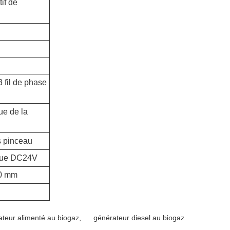
if de
3 fil de phase
ue de la
s pinceau
que DC24V
90 mm
ateur alimenté au biogaz
,
générateur diesel au biogaz