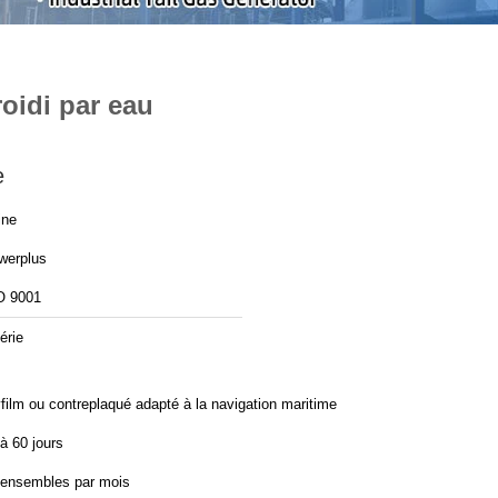
oidi par eau
e
ine
werplus
O 9001
érie
film ou contreplaqué adapté à la navigation maritime
à 60 jours
 ensembles par mois