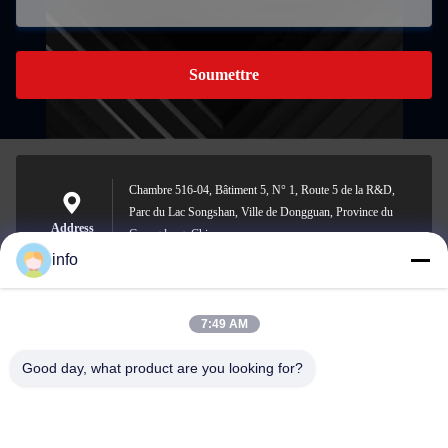
Soumettre
Chambre 516-04, Bâtiment 5, N° 1, Route 5 de la R&D,
Parc du Lac Songshan, Ville de Dongguan, Province du
Address
Guangdong, Chine
info
7:49 AM
info@gdpowerplus.com
E-mail
Good day, what product are you looking for?
0086-13553885280