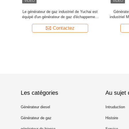
 de 1800 kW
Générateur d'énergie par gaz d'échappement
YC16VC g
Yuchai YC16VC de 800 kW à 1650 kW
Contactez
Les catégories
Au sujet
Générateur diesel
Intruduction
Générateur de gaz
Histoire
générateur de biogaz
Service