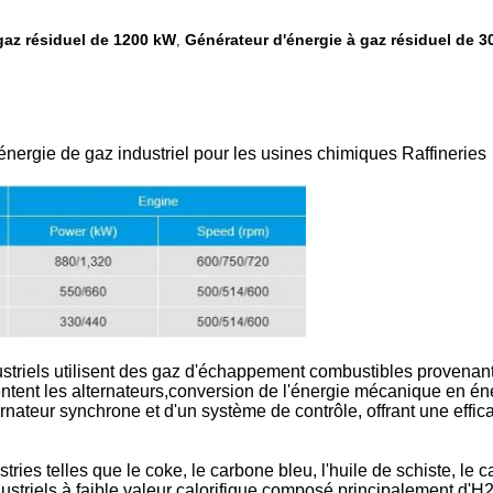
gaz résiduel de 1200 kW
Générateur d'énergie à gaz résiduel de 
,
rgie de gaz industriel pour les usines chimiques Raffineries
triels utilisent des gaz d'échappement combustibles provenant
entent les alternateurs,conversion de l'énergie mécanique en é
rnateur synchrone et d'un système de contrôle, offrant une effic
tries telles que le coke, le carbone bleu, l'huile de schiste, le 
triels à faible valeur calorifique.composé principalement d'H2Ma