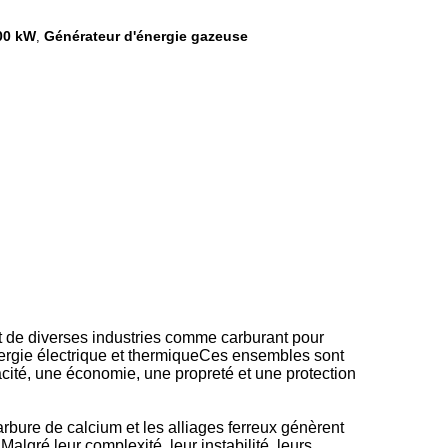
300 kW
Générateur d'énergie gazeuse
,
 de diverses industries comme carburant pour
nergie électrique et thermiqueCes ensembles sont
acité, une économie, une propreté et une protection
carbure de calcium et les alliages ferreux génèrent
lgré leur complexité, leur instabilité, leurs