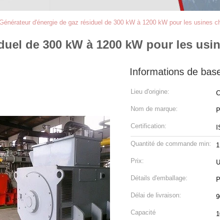
Générateur d'énergie de gaz résiduel de 300 kW à 1200 kW pour les usines chi
duel de 300 kW à 1200 kW pour les usine
Informations de bas
Lieu d'origine:
C
Nom de marque:
P
Certification:
I
Quantité de commande min:
1
Prix:
U
Détails d'emballage:
P
Délai de livraison:
9
Capacité
1