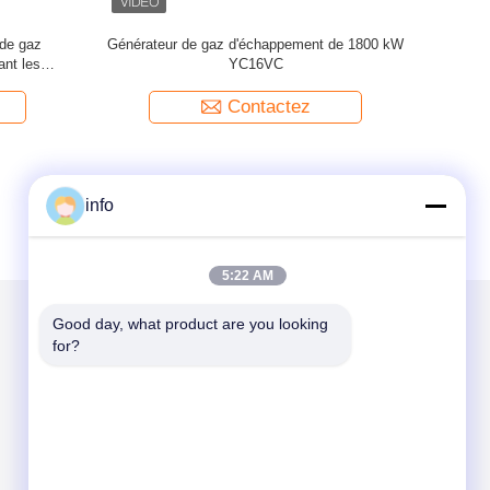
striel de
Utilisation des gaz usés Générateur Yuchai
Le générate
les usines
50HZ/60HZ Générateur de gaz d'échappement
équipé d'u
Contactez
info
5:22 AM
Good day, what product are you looking 
for?
Mail nous