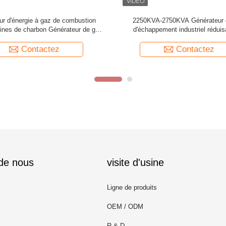
énérateur de gaz d'échappement
Système de générateur de gaz indu
personnalisé
déchets de 850 kW à 1650 kW pour 
de cokage
Contactez
Contactez
 de nous
visite d'usine
Ligne de produits
OEM / ODM
R & D