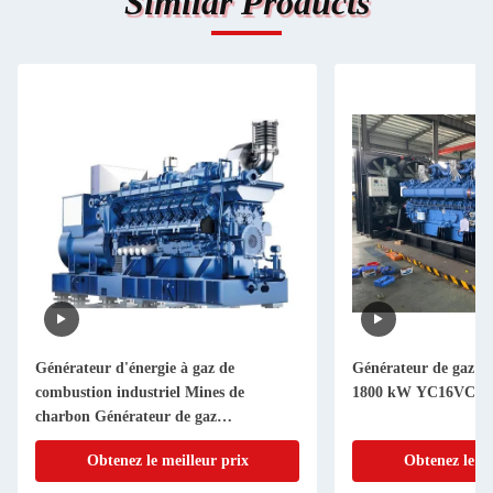
Similar Products
Générateur d'énergie à gaz de
Générateur de gaz d
combustion industriel Mines de
1800 kW YC16VC
charbon Générateur de gaz
d'échappement
Obtenez le meilleur prix
Obtenez le me