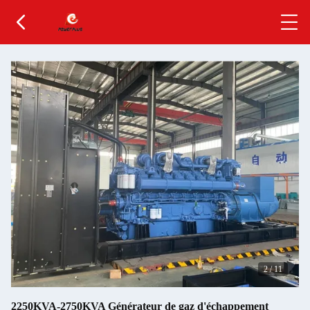
2
/
11
2250KVA-2750KVA Générateur de gaz d'échappement