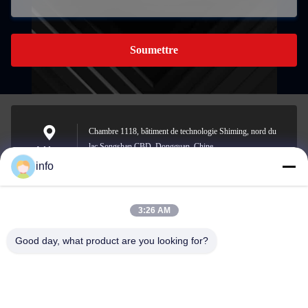
Soumettre
Chambre 1118, bâtiment de technologie Shiming, nord du
lac Songshan CBD, Dongguan, Chine
Address
info
3:26 AM
info@gdpowerplus.com
E-mail
Good day, what product are you looking for?
0086-13553885280
Phone