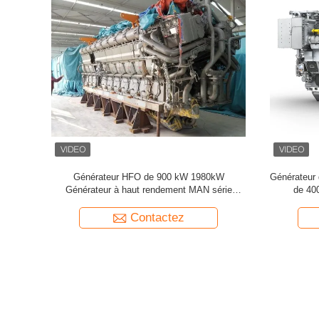
 L16/24
Générateur de HFO GDF pour grandes usines
Générateu
industrielles Entreprises minières
Genset refro
Contactez