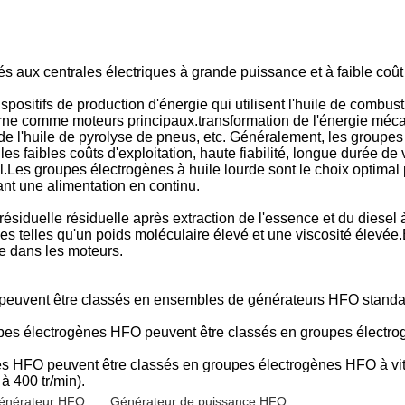
s aux centrales électriques à grande puissance et à faible coût
sitifs de production d'énergie qui utilisent l'huile de combust
rne comme moteurs principaux.transformation de l'énergie mécan
l, de l'huile de pyrolyse de pneus, etc. Généralement, les groupe
faibles coûts d'exploitation, haute fiabilité, longue durée de 
.Les groupes électrogènes à huile lourde sont le choix optimal 
ant une alimentation en continu.
résiduelle résiduelle après extraction de l'essence et du diesel 
ues telles qu'un poids moléculaire élevé et une viscosité élevée
e dans les moteurs.
 peuvent être classés en ensembles de générateurs HFO stand
pes électrogènes HFO peuvent être classés en groupes électro
es HFO peuvent être classés en groupes électrogènes HFO à vit
à 400 tr/min).
énérateur HFO
,
Générateur de puissance HFO