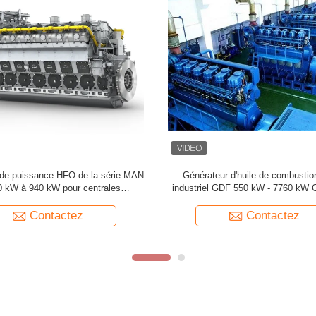
r HFO de haute puissance 21 MW
13000 kW 27000 kW générateur 
idi à l'eau pour une alimentation en
intelligent 2 temps générateur int
continu
Contactez
Contactez