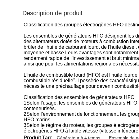
Description de produit
Classification des groupes électrogènes HFO destiné
Les ensembles de générateurs HFO désignent les dispo
des alternateurs dotés de moteurs à combustion inte
brûler de l'huile de carburant lourd, de l'huile diese
moyenne et basse.Leurs avantages sont notamment les 
rendement rapide de l'investissement et bruit minimal
ainsi que pour les alimentations régionales nécessit
L'huile de combustible lourd (HFO) est l'huile lourde 
combustible résiduelle".Il possède des caractéristiq
nécessite une préchauffage pour devenir combustibl
Classification des ensembles de générateurs HFO:
1Selon l'usage, les ensembles de générateurs HFO
conteneurisés.
2Selon l'environnement de fonctionnement, les grou
HFO marins.
3Selon le régime du moteur, les groupes électrogèn
électrogènes HFO à faible vitesse (vitesse inférieure 
Produit Tag:
Générateur à 4 temps
,
Ensemble de g