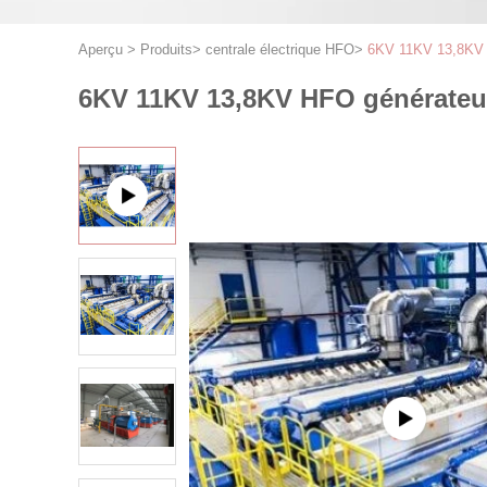
Aperçu
>
Produits
>
centrale électrique HFO
>
6KV 11KV 13,8KV HF
6KV 11KV 13,8KV HFO générateur d