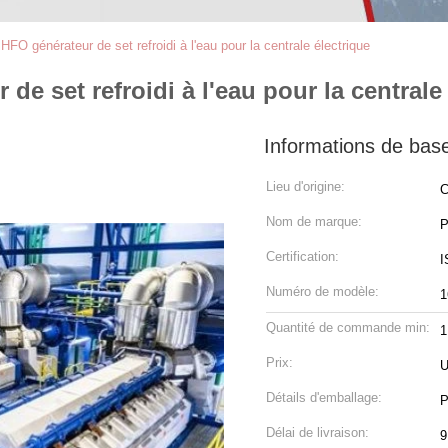
O générateur de set refroidi à l'eau pour la centrale électrique
e set refroidi à l'eau pour la centrale 
Informations de bas
Lieu d'origine:
C
Nom de marque:
P
Certification:
I
Numéro de modèle:
1
Quantité de commande min:
1
Prix:
U
Détails d'emballage:
P
Délai de livraison:
9