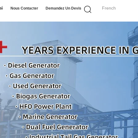
French
té
Nous Contacter
Demandez Un Devis