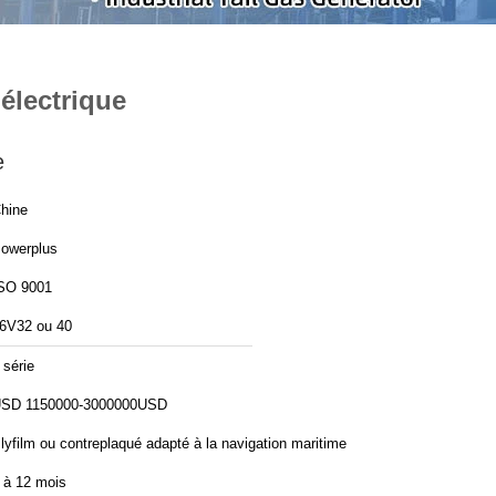
électrique
e
hine
owerplus
SO 9001
6V32 ou 40
 série
SD 1150000-3000000USD
lyfilm ou contreplaqué adapté à la navigation maritime
 à 12 mois