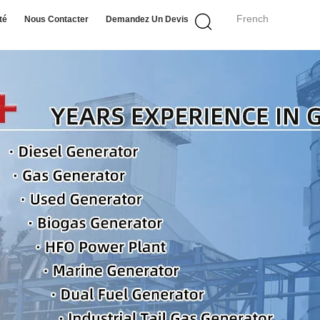
French
té
Nous Contacter
Demandez Un Devis