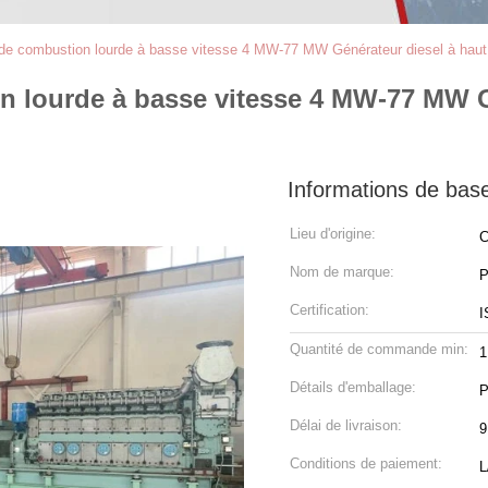
e de combustion lourde à basse vitesse 4 MW-77 MW Générateur diesel à hau
n lourde à basse vitesse 4 MW-77 MW G
Informations de bas
Lieu d'origine:
C
Nom de marque:
P
Certification:
I
Quantité de commande min:
1
Détails d'emballage:
P
Délai de livraison:
9
Conditions de paiement:
L