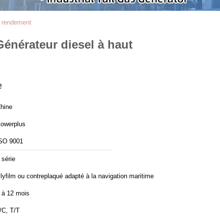
t rendement
énérateur diesel à haut
e
hine
owerplus
SO 9001
 série
lyfilm ou contreplaqué adapté à la navigation maritime
 à 12 mois
/C, T/T