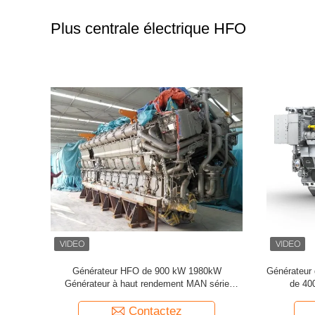
Plus centrale électrique HFO
 L16/24
Générateur de HFO GDF pour grandes usines
Générat
industrielles Entreprises minières
Nouveau 
Contactez