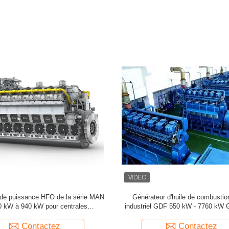
eur HFO MAN de 34,4 MW 2011
Générateur HFO de haute puissa
MAN STX 18V32/40 HFO Genset
Genset refroidi à l'eau pour une ali
continu
Contactez
Contactez