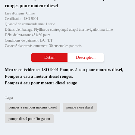
rouges pour moteur diesel
Lieu d'origine: Chine
Certification: ISO 9001
Quantité de commande min: 1 série
Détails d'emballage: Plyfilm ou contreplaqué adapté à la navigation maritime
Délai de livraison: 45 à 60 jours
Conditions de paiement: L/C, T/T
Capacité d'approvisionnement: 30 ensembles par mois
Détail
Description
Mettre en évidence:
ISO 9001 Pompes à eau pour moteurs diesel
,
Pompes à eau à moteur diesel rouges
,
Pompes à eau pour moteur diesel rouge
Tags:
pompes à eau pour moteurs diesel
pompe à eau diesel
pompe diesel pour l'irrigation