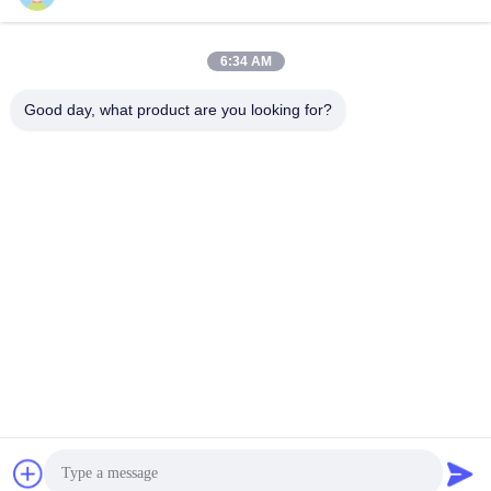
6:34 AM
info@gdpowerplus.com
E-mail
Good day, what product are you looking for?
0086-13553885280
Phone
Guangdong Powerplus General Equipment
Co.,Ltd
Get a Quote
Guangdong Powerplus General Equipment Co.,Ltd