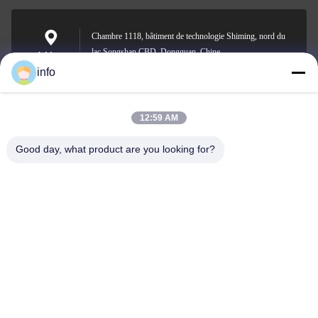
Chambre 1118, bâtiment de technologie Shiming, nord du
lac Songshan CBD, Dongguan, Chine
Address
info
12:59 AM
info@gdpowerplus.com
E-mail
Good day, what product are you looking for?
0086-13553885280
Phone
Guangdong Powerplus General Equipment