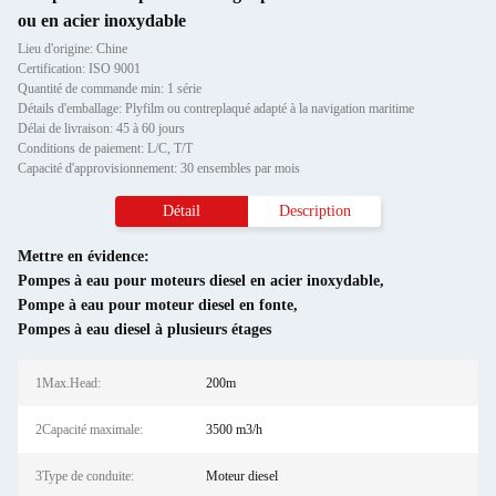
ou en acier inoxydable
Lieu d'origine: Chine
Certification: ISO 9001
Quantité de commande min: 1 série
Détails d'emballage: Plyfilm ou contreplaqué adapté à la navigation maritime
Délai de livraison: 45 à 60 jours
Conditions de paiement: L/C, T/T
Capacité d'approvisionnement: 30 ensembles par mois
Détail
Description
Mettre en évidence:
Pompes à eau pour moteurs diesel en acier inoxydable
,
Pompe à eau pour moteur diesel en fonte
,
Pompes à eau diesel à plusieurs étages
1Max.Head:
200m
2Capacité maximale:
3500 m3/h
3Type de conduite:
Moteur diesel