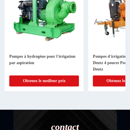
Pompes à hydrogène pour l'irrigation
Pompes d'irrigation 
par aspiration
Deutz 4 pouces Pompe
Deutz
Obtenez le meilleur prix
Obtenez le me
contact