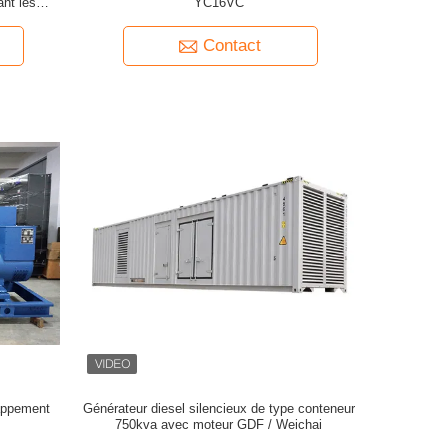
ant les
YC16VC
Contact
appement
Générateur diesel silencieux de type conteneur
750kva avec moteur GDF / Weichai