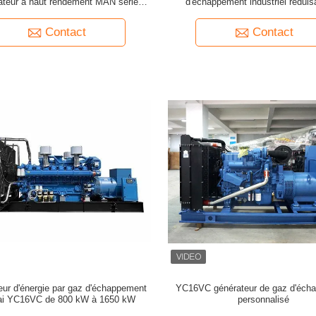
ateur à haut rendement MAN série
d'échappement industriel réduis
L21/31
émissions
Contact
Contact
ur d'énergie par gaz d'échappement
YC16VC générateur de gaz d'éch
ai YC16VC de 800 kW à 1650 kW
personnalisé