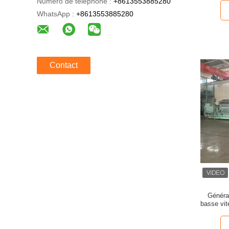
Numéro de téléphone :
+8613553885280
WhatsApp :
+8613553885280
Contact
Générat
basse vi