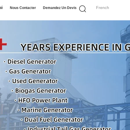
French
té
Nous Contacter
Demandez Un Devis