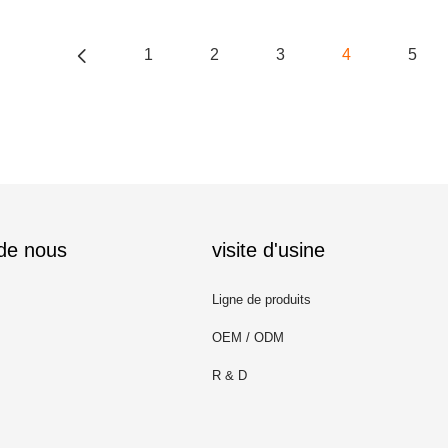
1
2
3
4
5
 de nous
visite d'usine
Ligne de produits
OEM / ODM
R & D