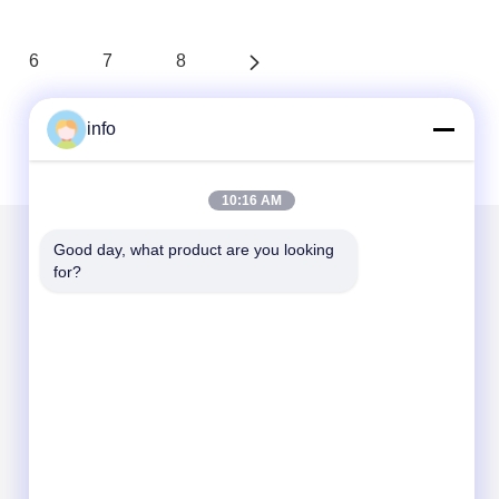
6
7
8
info
10:16 AM
Good day, what product are you looking 
for?
Mail nous