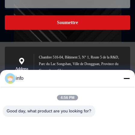
Soumettre
Chambre 516-04, Bâtiment 5, N° 1, Route 5 de la R&D,
Parc du Lac Songshan, Ville de Dongguan, Province du
Address
Guangdong, Chine
info
4:56 PM
info@gdpowerplus.com
E-mail
Good day, what product are you looking for?
0086-13553885280