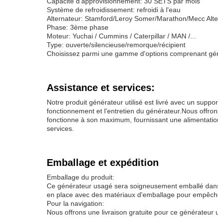
Capacité d'approvisionnement: 30 SETS par mois
Système de refroidissement: refroidi à l'eau
Alternateur: Stamford/Leroy Somer/Marathon/Mecc Alte.
Phase: 3ème phase
Moteur: Yuchai / Cummins / Caterpillar / MAN /...
Type: ouverte/silencieuse/remorque/récipient
Choisissez parmi une gamme d'options comprenant géné
Assistance et services:
Notre produit générateur utilisé est livré avec un suppor
fonctionnement et l'entretien du générateur.Nous offro
fonctionne à son maximum, fournissant une alimentation
services.
Emballage et expédition
Emballage du produit:
Ce générateur usagé sera soigneusement emballé dans u
en place avec des matériaux d'emballage pour empêche
Pour la navigation:
Nous offrons une livraison gratuite pour ce générateur u