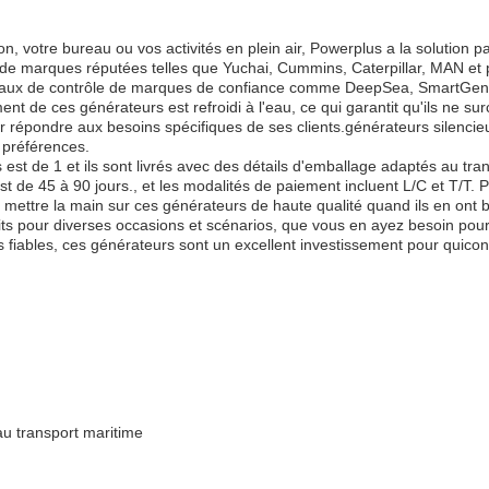
 votre bureau ou vos activités en plein air, Powerplus a la solution pa
 marques réputées telles que Yuchai, Cummins, Caterpillar, MAN et plus 
ux de contrôle de marques de confiance comme DeepSea, SmartGen et Co
nt de ces générateurs est refroidi à l'eau, ce qui garantit qu'ils ne 
 répondre aux besoins spécifiques de ses clients.générateurs silencieu
t préférences.
 de 1 et ils sont livrés avec des détails d'emballage adaptés au trans
st de 45 à 90 jours., et les modalités de paiement incluent L/C et T/T
 mettre la main sur ces générateurs de haute qualité quand ils en ont 
ts pour diverses occasions et scénarios, que vous en ayez besoin pour
s fiables, ces générateurs sont un excellent investissement pour quico
au transport maritime