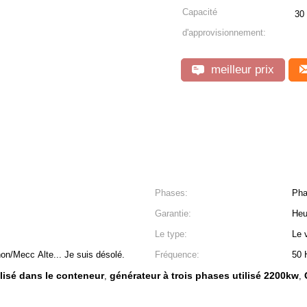
Capacité
30
d'approvisionnement:
meilleur prix
Phases:
Pha
Garantie:
Heu
Le type:
Le 
n/Mecc Alte... Je suis désolé.
Fréquence:
50 
lisé dans le conteneur
générateur à trois phases utilisé 2200kw
,
,