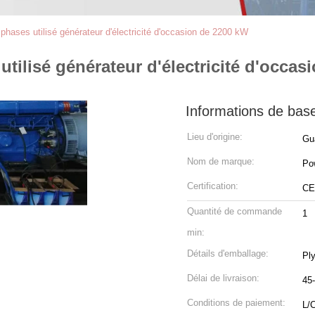
phases utilisé générateur d'électricité d'occasion de 2200 kW
utilisé générateur d'électricité d'occa
Informations de bas
Lieu d'origine:
Gu
Nom de marque:
Po
Certification:
CE
Quantité de commande
1
min:
Détails d'emballage:
Ply
Délai de livraison:
45-
Conditions de paiement:
L/C