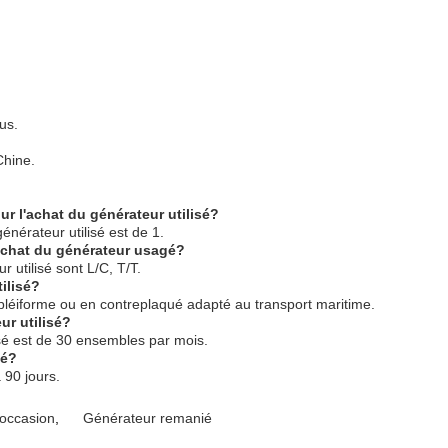
us.
Chine.
r l'achat du générateur utilisé?
nérateur utilisé est de 1.
'achat du générateur usagé?
 utilisé sont L/C, T/T.
tilisé?
n pléiforme ou en contreplaqué adapté au transport maritime.
ur utilisé?
sé est de 30 ensembles par mois.
sé?
 90 jours.
'occasion
,
Générateur remanié