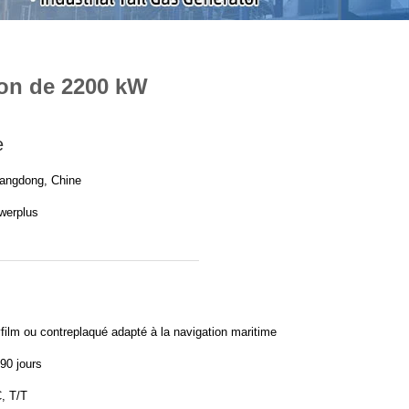
sion de 2200 kW
e
angdong, Chine
werplus
film ou contreplaqué adapté à la navigation maritime
90 jours
, T/T