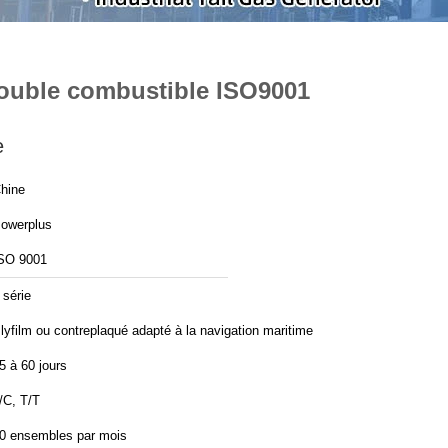
double combustible ISO9001
e
hine
owerplus
SO 9001
 série
lyfilm ou contreplaqué adapté à la navigation maritime
5 à 60 jours
/C, T/T
0 ensembles par mois