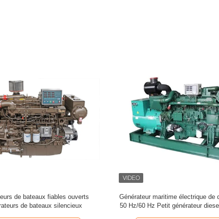
r de diesel maritime 50 Hz/60 Hz
Générateur maritime de petite taill
énérateur marin Cummins
avec panneau de commande D
SmartGen ComAp