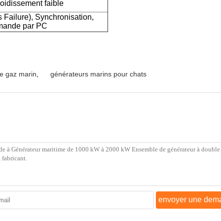
roidissement faible
Failure), Synchronisation,
mande par PC
e gaz marin
,
générateurs marins pour chats
envoyer une dem