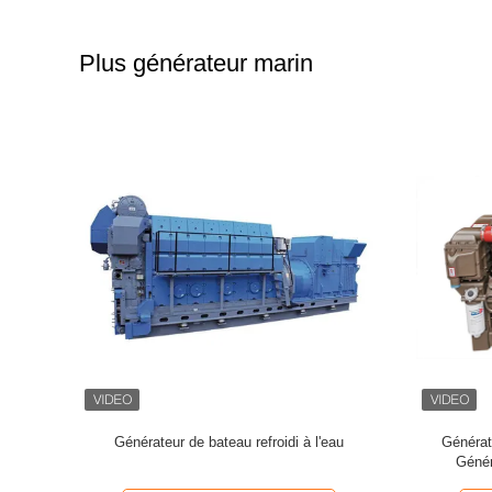
Plus générateur marin
is à l'eau
Générateur maritime à cylindres multiples
Générateu
cylindres
480V avec système de démarrage électrique
G