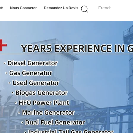
French
té
Nous Contacter
Demandez Un Devis