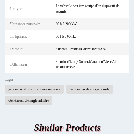
Le véhicule doit être équipé d'un dispositif de
4Le type:
sécurité.
5Puissance nominale:
30 à 2 200 kW
6Fréquence:
50 Hz / 60 Hz
7Moteur:
Yuchai/Cummins/Caterpillar/MAN/...
Stamford/Leroy Somer/Marathon/Mecc Alte...
8Alternateur:
Je suis désolé.
Tags:
générateur de spécifications minières
Générateur de charge lourde
Générateur d'énergie minière
Similar Products