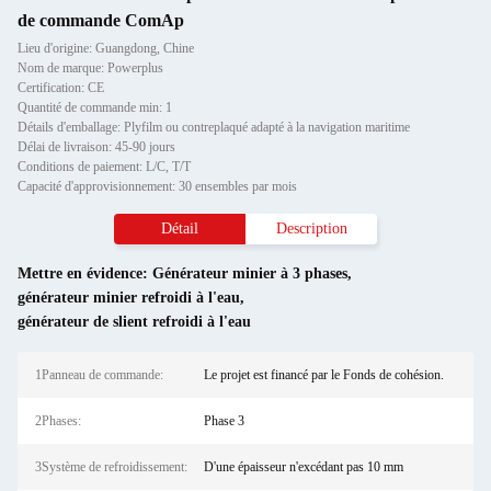
de commande ComAp
Lieu d'origine: Guangdong, Chine
Nom de marque: Powerplus
Certification: CE
Quantité de commande min: 1
Détails d'emballage: Plyfilm ou contreplaqué adapté à la navigation maritime
Délai de livraison: 45-90 jours
Conditions de paiement: L/C, T/T
Capacité d'approvisionnement: 30 ensembles par mois
Détail
Description
Mettre en évidence:
Générateur minier à 3 phases
,
générateur minier refroidi à l'eau
,
générateur de slient refroidi à l'eau
1Panneau de commande:
Le projet est financé par le Fonds de cohésion.
2Phases:
Phase 3
3Système de refroidissement:
D'une épaisseur n'excédant pas 10 mm