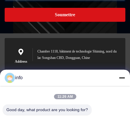
Soumettre
Chambre 1118, bâtiment de technologie Shiming, nord du
lac Songshan CBD, Dongguan, Chine
Address
info
info@gdpowerplus.com
11:26 AM
E-mail
Good day, what product are you looking for?
0086-13553885280