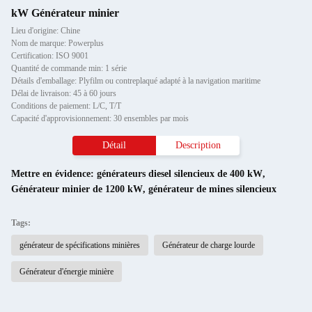
kW Générateur minier
Lieu d'origine: Chine
Nom de marque: Powerplus
Certification: ISO 9001
Quantité de commande min: 1 série
Détails d'emballage: Plyfilm ou contreplaqué adapté à la navigation maritime
Délai de livraison: 45 à 60 jours
Conditions de paiement: L/C, T/T
Capacité d'approvisionnement: 30 ensembles par mois
Détail
Description
Mettre en évidence:
générateurs diesel silencieux de 400 kW
,
Générateur minier de 1200 kW
,
générateur de mines silencieux
Tags:
générateur de spécifications minières
Générateur de charge lourde
Générateur d'énergie minière