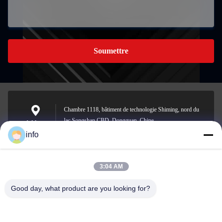
Soumettre
Chambre 1118, bâtiment de technologie Shiming, nord du
lac Songshan CBD, Dongguan, Chine
Address
info
3:04 AM
info@gdpowerplus.com
E-mail
Good day, what product are you looking for?