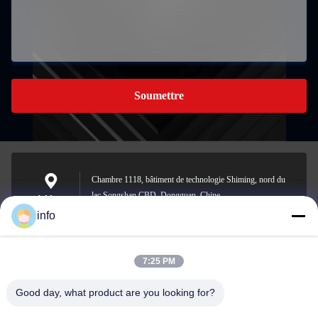
Soumettre
Chambre 1118, bâtiment de technologie Shiming, nord du
lac Songshan CBD, Dongguan, Chine
Address
info
7:25 PM
info@gdpowerplus.com
E-mail
Good day, what product are you looking for?