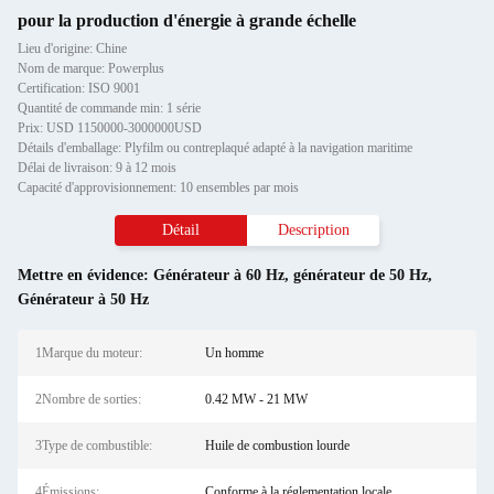
pour la production d'énergie à grande échelle
Lieu d'origine: Chine
Nom de marque: Powerplus
Certification: ISO 9001
Quantité de commande min: 1 série
Prix: USD 1150000-3000000USD
Détails d'emballage: Plyfilm ou contreplaqué adapté à la navigation maritime
Délai de livraison: 9 à 12 mois
Capacité d'approvisionnement: 10 ensembles par mois
Détail
Description
Mettre en évidence:
Générateur à 60 Hz
,
générateur de 50 Hz
,
Générateur à 50 Hz
1Marque du moteur:
Un homme
2Nombre de sorties:
0.42 MW - 21 MW
3Type de combustible:
Huile de combustion lourde
4Émissions:
Conforme à la réglementation locale