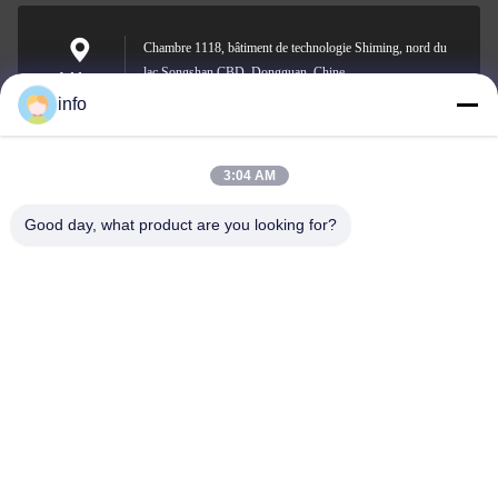
Chambre 1118, bâtiment de technologie Shiming, nord du
lac Songshan CBD, Dongguan, Chine
Address
info
3:04 AM
info@gdpowerplus.com
E-mail
Good day, what product are you looking for?
0086-13553885280
Phone
Guangdong Powerplus General Equipment