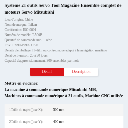
Système 21 outils Servo Tool Magazine Ensemble complet de
moteurs Servo Mitsubishi
Lieu d'origine: Chine
Nom de marque: Taikan
Certification: ISO 9001
Numéro de modèle: T-500B
Quantité de commande min: 1 série
Prix: 18999-19999 USD
Détails d'emballage: Plyfilm ou contreplaqué adapté à la navigation maritime
Délai de livraison: 25 à 30 jours
Capacité d'approvisionnement: 300 ensembles par mois
Détail
Description
Mettre en évidence:
La machine à commande numérique Mitsubishi M80
,
Machines à commande numérique à 21 outils
,
Machine CNC utilisée
1Taille du trajet ((axe X):
500 mm
2Taille du trajet ((axe Y):
400 mm