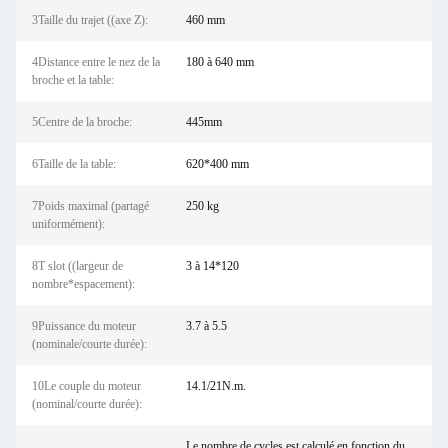
3Taille du trajet ((axe Z):
460 mm
4Distance entre le nez de la
180 à 640 mm
broche et la table:
5Centre de la broche:
445mm
6Taille de la table:
620*400 mm
7Poids maximal (partagé
250 kg
uniformément):
8T slot ((largeur de
3 à 14*120
nombre*espacement):
9Puissance du moteur
3.7 à 5.5
(nominale/courte durée):
10Le couple du moteur
14.1/21N.m.
(nominal/courte durée):
Le nombre de cycles est calculé en fonction du