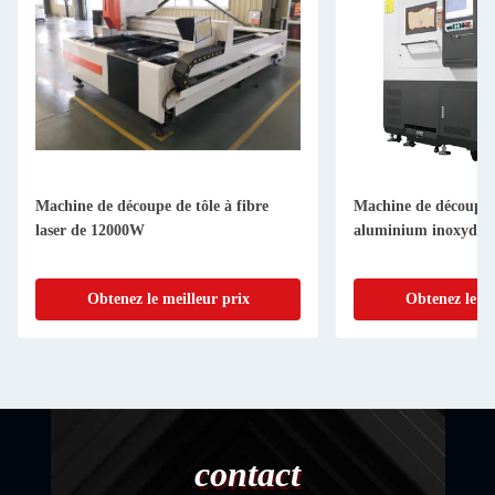
Machine de découpe de tôle à fibre
Machine de découpe a
laser de 12000W
aluminium inoxydab
Obtenez le meilleur prix
Obtenez le me
contact