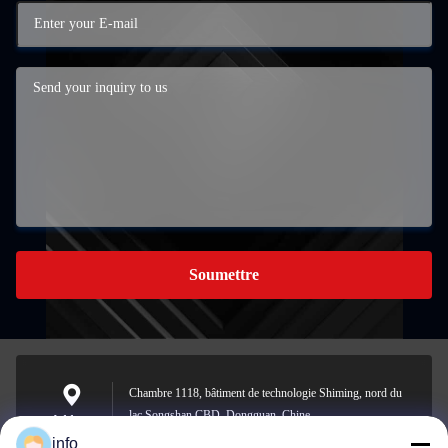
Soumettre
Chambre 1118, bâtiment de technologie Shiming, nord du
lac Songshan CBD, Dongguan, Chine
Address
info