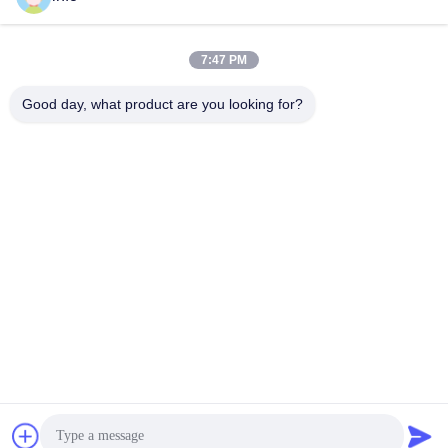
7:47 PM
info@gdpowerplus.com
E-mail
Good day, what product are you looking for?
0086-13553885280
Phone
Guangdong Powerplus General Equipment
Co.,Ltd
Get a Quote
Guangdong Powerplus General Equipment Co.,Ltd