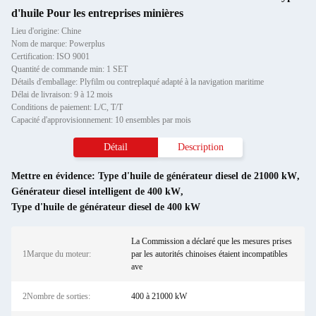
d'huile Pour les entreprises minières
Lieu d'origine: Chine
Nom de marque: Powerplus
Certification: ISO 9001
Quantité de commande min: 1 SET
Détails d'emballage: Plyfilm ou contreplaqué adapté à la navigation maritime
Délai de livraison: 9 à 12 mois
Conditions de paiement: L/C, T/T
Capacité d'approvisionnement: 10 ensembles par mois
Détail
Description
Mettre en évidence:
Type d'huile de générateur diesel de 21000 kW
,
Générateur diesel intelligent de 400 kW
,
Type d'huile de générateur diesel de 400 kW
La Commission a déclaré que les mesures prises
1Marque du moteur:
par les autorités chinoises étaient incompatibles
ave
2Nombre de sorties:
400 à 21000 kW