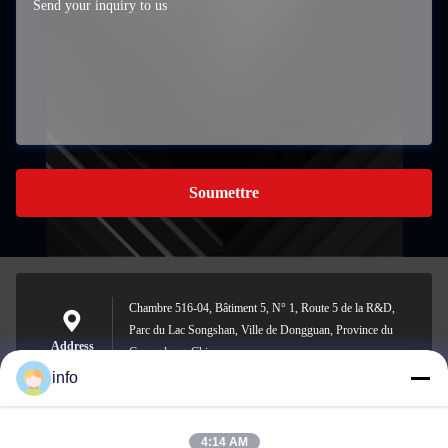
Soumettre
Chambre 516-04, Bâtiment 5, N° 1, Route 5 de la R&D,
Parc du Lac Songshan, Ville de Dongguan, Province du
Address
Guangdong, Chine
info
4:14 AM