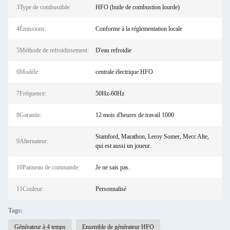
3Type de combustible:
HFO (huile de combustion lourde)
4Émissions:
Conforme à la réglementation locale
5Méthode de refroidissement:
D'eau refroidie
6Modèle:
centrale électrique HFO
7Fréquence:
50Hz-60Hz
8Garantie:
12 mois d'heures de travail 1000
Stamford, Marathon, Leroy Somer, Mecc Alte,
9Alternateur:
qui est aussi un joueur.
10Panneau de commande:
Je ne sais pas.
11Couleur:
Personnalisé
Tags:
Générateur à 4 temps
Ensemble de générateur HFO