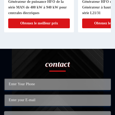
Générateur de puissance HFO de la
Générateur HFO de
série MAN de 400 kW à 940 kW pour
Générateur à haut 
centrales électriques
série L21/31
Obtenez le meilleur prix
Obtenez le me
contact