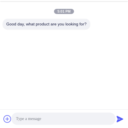
5:01 PM
info@gdpowerplus.com
E-mail
Good day, what product are you looking for?
0086-13553885280
Phone
Guangdong Powerplus General Equipment
Co.,Ltd
Get a Quote
Guangdong Powerplus General Equipment Co.,Ltd