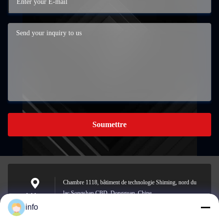
Soumettre
Chambre 1118, bâtiment de technologie Shiming, nord du
lac Songshan CBD, Dongguan, Chine
Address
info