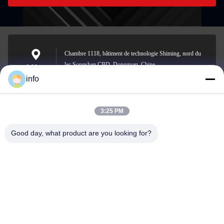
Chambre 1118, bâtiment de technologie Shiming, nord du
lac Songshan CBD, Dongguan, Chine
Address
info
3:25 PM
info@gdpowerplus.com
E-mail
Good day, what product are you looking for?
0086-13553885280
Phone