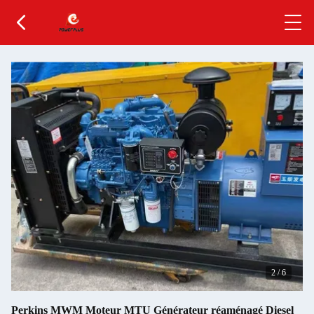
2
/
6
Perkins MWM Moteur MTU Générateur réaménagé Diesel