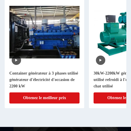
Container générateur à 3 phases utilisé
30kW-2200kW générat
générateur d'électricité d'occasion de
utilisé refroidi à l'e
2200 kW
chat utilisé
Obtenez le meilleur prix
Obtenez le me