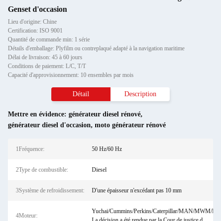
Genset d'occasion
Lieu d'origine: Chine
Certification: ISO 9001
Quantité de commande min: 1 série
Détails d'emballage: Plyfilm ou contreplaqué adapté à la navigation maritime
Délai de livraison: 45 à 60 jours
Conditions de paiement: L/C, T/T
Capacité d'approvisionnement: 10 ensembles par mois
Détail
Description
Mettre en évidence:
générateur diesel rénové
,
générateur diesel d'occasion
,
moto générateur rénové
1Fréquence:
50 Hz/60 Hz
2Type de combustible:
Diesel
3Système de refroidissement:
D'une épaisseur n'excédant pas 10 mm
Yuchai/Cummins/Perkins/Caterpillar/MAN/MWM/MTU
4Moteur:
La décision a été rendue par la Cour de justice d