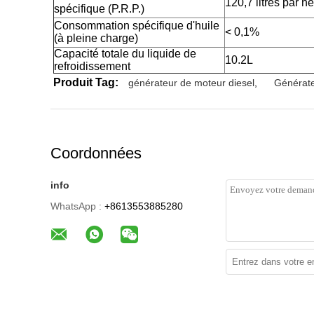
120,7 litres par h
spécifique (P.R.P.)
Consommation spécifique d'huile
< 0,1%
(à pleine charge)
Capacité totale du liquide de
10.2L
refroidissement
Produit Tag:
générateur de moteur diesel
,
Générate
Coordonnées
info
WhatsApp :
+8613553885280