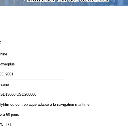
e
hine
owerplus
SO 9001
 série
SD19000-USD200000
lyfilm ou contreplaqué adapté à la navigation maritime
5 à 60 jours
/C, T/T