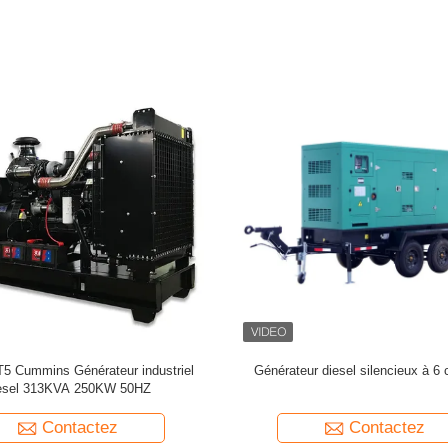
diesel silencieux Perkins de 50 Hz
PRP 812.5KVA 650KW 50Hz générat
ou 60 Hz
Cummins QSK38-G7
Contactez
Contactez