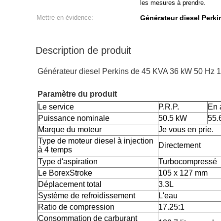
les mesures à prendre.
Mettre en évidence:
Générateur diesel Perki
Description de produit
Générateur diesel Perkins de 45 KVA 36 kW 50 Hz
Paramètre du produit
Le service
P.R.P.
En 
Puissance nominale
50.5 kW
55.
Marque du moteur
Je vous en prie.
Type de moteur diesel à injection
Directement
à 4 temps
Type d'aspiration
Turbocompressé
Le BorexStroke
105 x 127 mm
Déplacement total
3.3L
Système de refroidissement
L'eau
Ratio de compression
17.25:1
Consommation de carburant