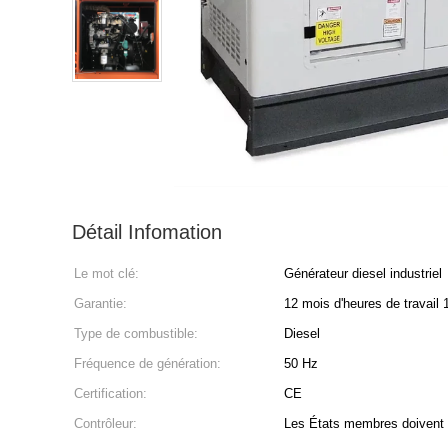
Détail Infomation
Le mot clé:
Générateur diesel industriel
Garantie:
12 mois d'heures de travail 
Type de combustible:
Diesel
Fréquence de génération:
50 Hz
Certification:
CE
Contrôleur:
Les États membres doivent f