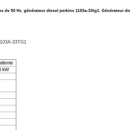
ns de 50 Hz
générateur diesel perkins 1103a-33tg1
Générateur di
,
,
 1103A-33TG1
attente
6 kW