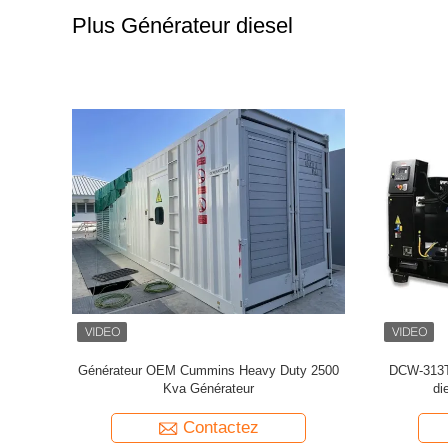
Plus Générateur diesel
i 312.5kva
50Hz 1875KVA Cummins 1500kw Générateur
Générateur 
l
diesel KTA50-G16A
Contactez