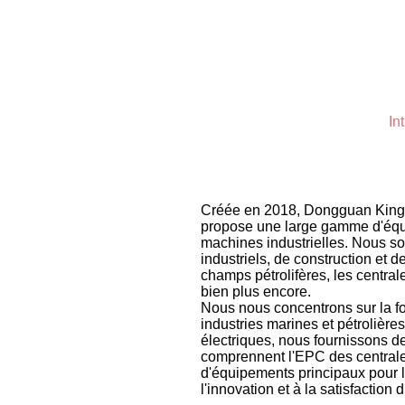
In
Créée en 2018, Dongguan King 
propose une large gamme d'équi
machines industrielles. Nous so
industriels, de construction et d
champs pétrolifères, les centrale
bien plus encore.
Nous nous concentrons sur la fou
industries marines et pétrolière
électriques, nous fournissons d
comprennent l'EPC des centrales
d'équipements principaux pour le
l'innovation et à la satisfaction d