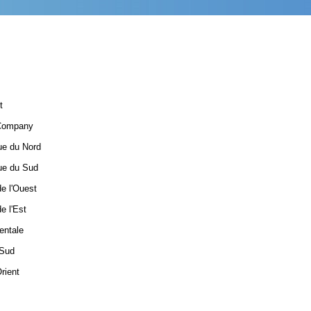
t
 Company
ue du Nord
ue du Sud
e l'Ouest
e l'Est
ientale
 Sud
rient