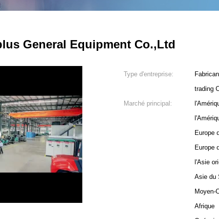
us General Equipment Co.,Ltd
Type d'entreprise:
Fabrican
trading
Marché principal:
l'Amériq
l'Amériq
Europe d
Europe d
l'Asie or
Asie du
3
Moyen-O
Afrique