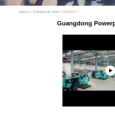
Aperçu
>
A propos de nous
>
TEAMINFO
Guangdong Powerpl
1
2