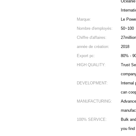
Océanie
Internati
Marque:
Le Powe
Nombre d'employés:
50~100
Chiffre d'affaires:
27millio
année de création:
2018
Export pc:
80% - 9
HIGH QUALITY:
Trust Se
company 
DEVELOPMENT:
Internal
can coop
MANUFACTURING:
Advanced
manufact
100% SERVICE:
Bulk an
you find 