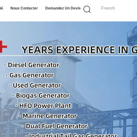
French
té
Nous Contacter
Demandez Un Devis