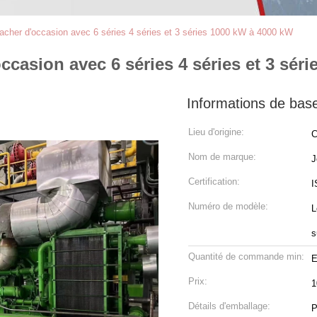
acher d'occasion avec 6 séries 4 séries et 3 séries 1000 kW à 4000 kW
casion avec 6 séries 4 séries et 3 sér
Informations de bas
Lieu d'origine:
C
Nom de marque:
J
Certification:
I
Numéro de modèle:
L
s
Quantité de commande min:
E
Prix:
1
Détails d'emballage:
P