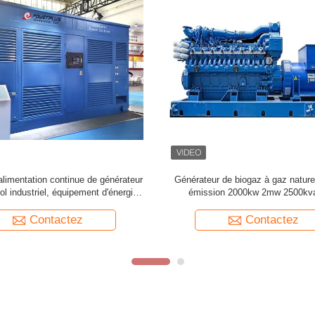
 de gaz naturel Hyundai à vitesse
Générateur à gaz MWM à grande
moyenne
TCG3016
Contactez
Contactez