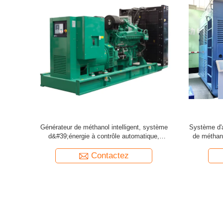
az naturel
Système de production d'électricité au gaz
Générateur
0kW
naturel à base de biogaz
Contactez