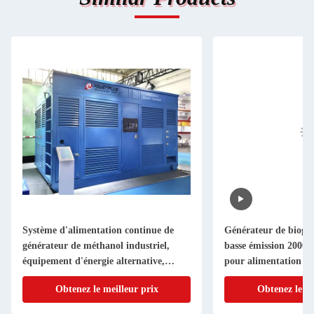
Système d'alimentation continue de
Générateur de biogaz
générateur de méthanol industriel,
basse émission 200
équipement d'énergie alternative,
pour alimentation en
solution de secours à performance
Obtenez le meilleur prix
Obtenez le me
stable