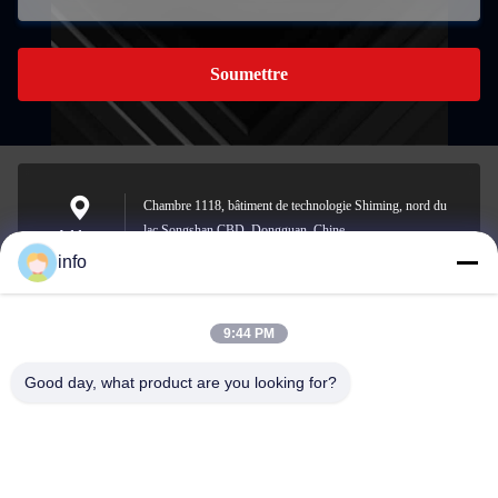
Soumettre
Chambre 1118, bâtiment de technologie Shiming, nord du
lac Songshan CBD, Dongguan, Chine
Address
info
9:44 PM
info@gdpowerplus.com
E-mail
Good day, what product are you looking for?
0086-13553885280
Phone