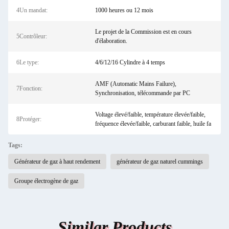
4Un mandat:
1000 heures ou 12 mois
Le projet de la Commission est en cours
5Contrôleur:
d'élaboration.
6Le type:
4/6/12/16 Cylindre à 4 temps
AMF (Automatic Mains Failure),
7Fonction:
Synchronisation, télécommande par PC
Voltage élevé/faible, température élevée/faible,
8Protéger:
fréquence élevée/faible, carburant faible, huile fa
Tags:
Générateur de gaz à haut rendement
générateur de gaz naturel cummings
Groupe électrogène de gaz
Similar Products