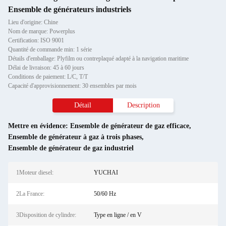
Ensemble de générateurs industriels
Lieu d'origine: Chine
Nom de marque: Powerplus
Certification: ISO 9001
Quantité de commande min: 1 série
Détails d'emballage: Plyfilm ou contreplaqué adapté à la navigation maritime
Délai de livraison: 45 à 60 jours
Conditions de paiement: L/C, T/T
Capacité d'approvisionnement: 30 ensembles par mois
Détail
Description
Mettre en évidence:
Ensemble de générateur de gaz efficace
,
Ensemble de générateur à gaz à trois phases
,
Ensemble de générateur de gaz industriel
1Moteur diesel:
YUCHAI
2La France:
50/60 Hz
3Disposition de cylindre:
Type en ligne / en V