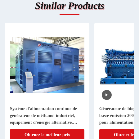
Similar Products
Système d'alimentation continue de
Générateur de biogaz
générateur de méthanol industriel,
basse émission 200
équipement d'énergie alternative,
pour alimentation en
solution de secours à performance
Obtenez le meilleur prix
Obtenez le me
stable