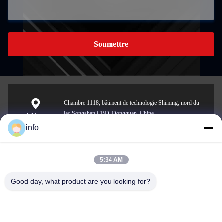
Soumettre
Chambre 1118, bâtiment de technologie Shiming, nord du
lac Songshan CBD, Dongguan, Chine
Address
info
5:34 AM
info@gdpowerplus.com
E-mail
Good day, what product are you looking for?
0086-13553885280