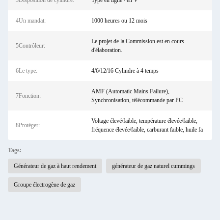
3Disposition de cylindre:
Type en ligne / en V
4Un mandat:
1000 heures ou 12 mois
Le projet de la Commission est en cours
5Contrôleur:
d'élaboration.
6Le type:
4/6/12/16 Cylindre à 4 temps
AMF (Automatic Mains Failure),
7Fonction:
Synchronisation, télécommande par PC
Voltage élevé/faible, température élevée/faible,
8Protéger:
fréquence élevée/faible, carburant faible, huile fa
Tags:
Générateur de gaz à haut rendement
générateur de gaz naturel cummings
Groupe électrogène de gaz