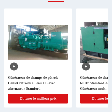
Générateur de champs de pétrole
Générateur de champs
Genset refroidi à l'eau CE avec
60 Hz Stamford Alte
alternateur Stamford
Générateur multi-cyl
Obtenez le meilleur prix
Obtenez le me