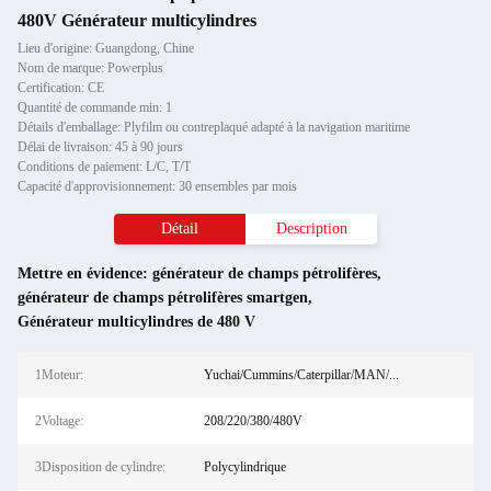
480V Générateur multicylindres
Lieu d'origine: Guangdong, Chine
Nom de marque: Powerplus
Certification: CE
Quantité de commande min: 1
Détails d'emballage: Plyfilm ou contreplaqué adapté à la navigation maritime
Délai de livraison: 45 à 90 jours
Conditions de paiement: L/C, T/T
Capacité d'approvisionnement: 30 ensembles par mois
Détail
Description
Mettre en évidence:
générateur de champs pétrolifères
,
générateur de champs pétrolifères smartgen
,
Générateur multicylindres de 480 V
1Moteur:
Yuchai/Cummins/Caterpillar/MAN/...
2Voltage:
208/220/380/480V
3Disposition de cylindre:
Polycylindrique