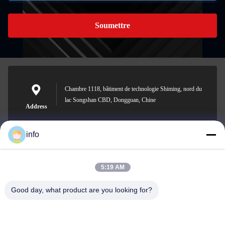
Soumettre
Chambre 1118, bâtiment de technologie Shiming, nord du
lac Songshan CBD, Dongguan, Chine
Address
info
info@gdpowerplus.com
5:19 AM
E-mail
Good day, what product are you looking for?
0086-13553885280