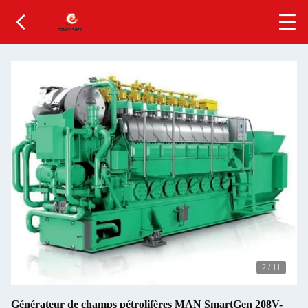
2
/
11
Générateur de champs pétrolifères MAN SmartGen 208V-