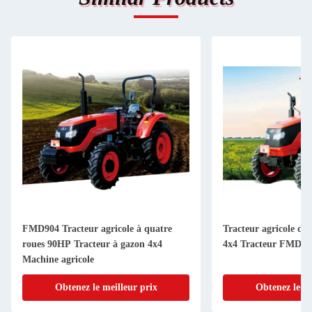
FMD904 Tracteur agricole à quatre
Tracteur agricole de
roues 90HP Tracteur à gazon 4x4
4x4 Tracteur FMD554
Machine agricole
Obtenez le meilleur prix
Obtenez le me