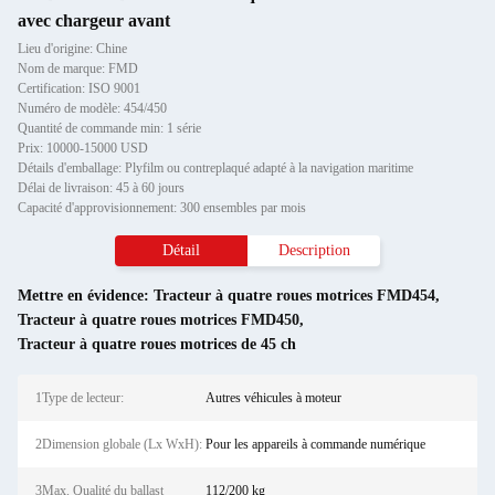
avec chargeur avant
Lieu d'origine: Chine
Nom de marque: FMD
Certification: ISO 9001
Numéro de modèle: 454/450
Quantité de commande min: 1 série
Prix: 10000-15000 USD
Détails d'emballage: Plyfilm ou contreplaqué adapté à la navigation maritime
Délai de livraison: 45 à 60 jours
Capacité d'approvisionnement: 300 ensembles par mois
Détail
Description
Mettre en évidence:
Tracteur à quatre roues motrices FMD454
,
Tracteur à quatre roues motrices FMD450
,
Tracteur à quatre roues motrices de 45 ch
1Type de lecteur:
Autres véhicules à moteur
2Dimension globale (Lx WxH):
Pour les appareils à commande numérique
3Max. Qualité du ballast
112/200 kg