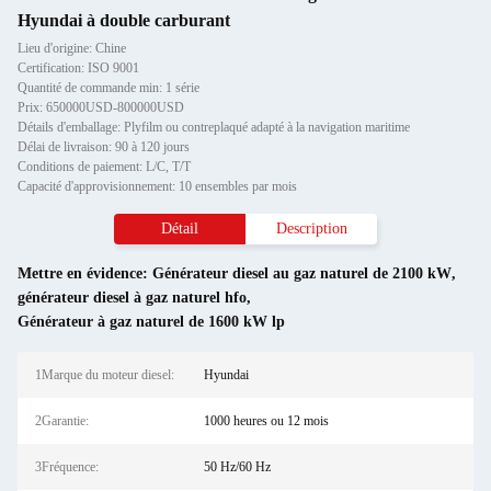
Hyundai à double carburant
Lieu d'origine: Chine
Certification: ISO 9001
Quantité de commande min: 1 série
Prix: 650000USD-800000USD
Détails d'emballage: Plyfilm ou contreplaqué adapté à la navigation maritime
Délai de livraison: 90 à 120 jours
Conditions de paiement: L/C, T/T
Capacité d'approvisionnement: 10 ensembles par mois
Détail
Description
Mettre en évidence:
Générateur diesel au gaz naturel de 2100 kW
,
générateur diesel à gaz naturel hfo
,
Générateur à gaz naturel de 1600 kW lp
1Marque du moteur diesel:
Hyundai
2Garantie:
1000 heures ou 12 mois
3Fréquence:
50 Hz/60 Hz