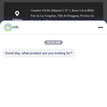
Chambre 516-04, Bâtiment 5, N° 1, Route 5 de la R&D,
Parc du Lac Songshan, Ville de Dongguan, Province du
Address
Guangdong, Chine
info
10:20 AM
info@gdpowerplus.com
E-mail
Good day, what product are you looking for?
0086-13553885280
Phone
Guangdong Powerplus General Equipment