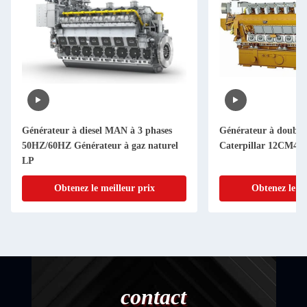
Générateur à diesel MAN à 3 phases
Générateur à double
50HZ/60HZ Générateur à gaz naturel
Caterpillar 12CM46
LP
Obtenez le meilleur prix
Obtenez le me
contact