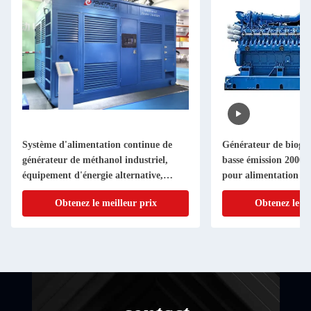
Système d'alimentation continue de
Générateur de biogaz
générateur de méthanol industriel,
basse émission 200
équipement d'énergie alternative,
pour alimentation en
solution de secours à performance
Obtenez le meilleur prix
Obtenez le me
stable