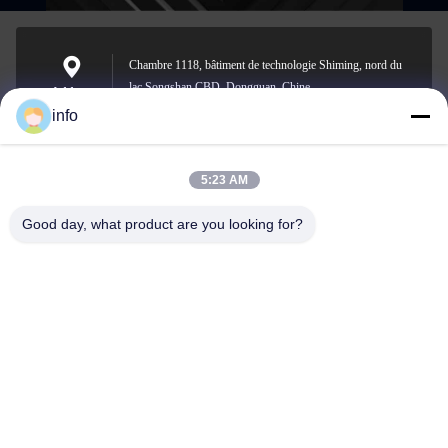
Chambre 1118, bâtiment de technologie Shiming, nord du
lac Songshan CBD, Dongguan, Chine
Address
info
5:23 AM
info@gdpowerplus.com
E-mail
Good day, what product are you looking for?
0086-13553885280
Phone
Guangdong Powerplus General Equipment